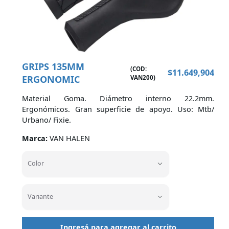
Cascos
Indumentaria
GRIPS 135MM
(COD:
$
11.649,904
ERGONOMIC
VAN200
)
Material Goma. Diámetro interno 22.2mm.
Ergonómicos. Gran superficie de apoyo. Uso: Mtb/
Marcas
Urbano/ Fixie.
Marca:
VAN HALEN
Color
Color
Variante
Variante
Ingresá para agregar al carrito