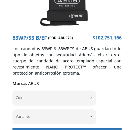
Cascos
Indumentaria
83WP/53 B/EF
$
102.751,166
(COD:
ABU070
)
Los candados 83WP & 83WPCS de ABUS guardan todo
tipo de objetos con seguridad. Además, el arco y el
cuerpo del candado de acero templado especial con
revestimiento NANO PROTECT™ ofrecen una
Marcas
protección anticorrosión extrema.
Marca:
ABUS
Color
Color
Variante
Variante