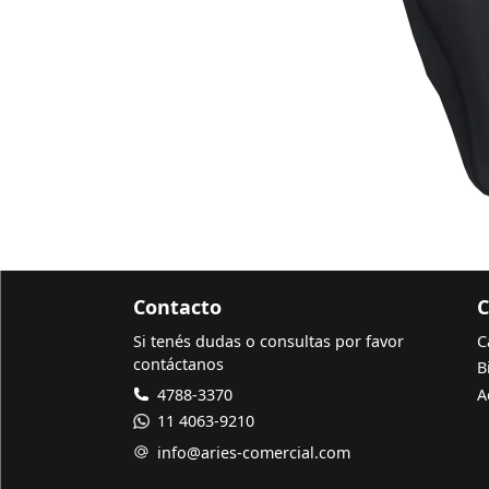
Contacto
C
Si tenés dudas o consultas por favor
C
contáctanos
B
4788-3370
A
11 4063-9210
info@aries-comercial.com