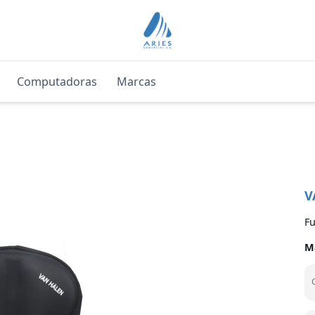
Computadoras
Marcas
V
Fu
M