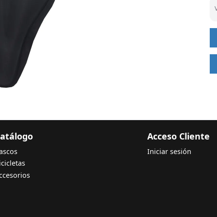
atálogo
Acceso Cliente
ascos
Iniciar sesión
icicletas
ccesorios